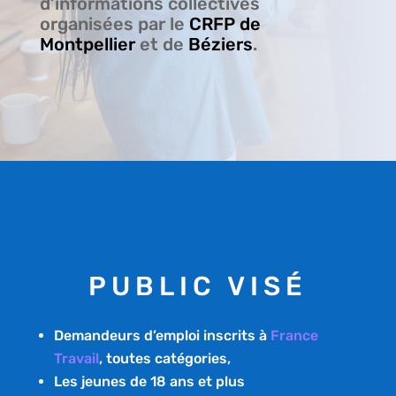
d’informations collectives
organisées par le
CRFP de
Montpellier
et de
Béziers
.
PUBLIC VISÉ
Demandeurs d’emploi inscrits à
France
Travail
, toutes catégories,
Les jeunes de 18 ans et plus